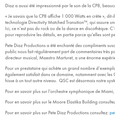
Diaz a aussi été impressionné par le son de la CP8, beauco
« Je savais que la CP8 affiche 1 000 Watts en crête », dit-i
technologie Directivity Matched Transition™, qui assure une
Ici, ce n’est pas du rock ou de la dance en discothèque. C’
pour reproduire les détails, en partie parce qu'elles sont pe
Pete Diaz Productions a été enchanté des compliments suscité
public nous fait régulièrement part de commentaires très pos
directeur musical, Maestro Marturet, a une énorme expérienc
Pour un prestataire qui achète un grand nombre d’exemplaire
également satisfait dans ce domaine, notamment avec les CP
hisse à un tout autre niveau. QSC est désormais notre syst
Pour en savoir plus sur l’orchestre symphonique de Miami,
Pour en savoir plus sur le Moore Elastika Building consult
Pour en savoir plus sur Pete Diaz Productions consultez:
pe