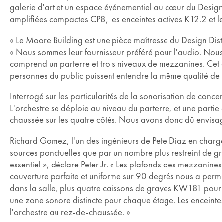
galerie d'art et un espace événementiel au cœur du Design D
amplifiées compactes CP8, les enceintes actives K12.2 et l
« Le Moore Building est une pièce maîtresse du Design Dis
« Nous sommes leur fournisseur préféré pour l'audio. Nous u
comprend un parterre et trois niveaux de mezzanines. Cet a
personnes du public puissent entendre la même qualité de s
Interrogé sur les particularités de la sonorisation de concer
L'orchestre se déploie au niveau du parterre, et une partie 
chaussée sur les quatre côtés. Nous avons donc dû envisag
Richard Gomez, l'un des ingénieurs de Pete Diaz en charge
sources ponctuelles que par un nombre plus restreint de gr
essentiel », déclare Peter Jr. « Les plafonds des mezzanines
couverture parfaite et uniforme sur 90 degrés nous a permi
dans la salle, plus quatre caissons de graves KW181 pour d
une zone sonore distincte pour chaque étage. Les enceinte
l'orchestre au rez-de-chaussée. »