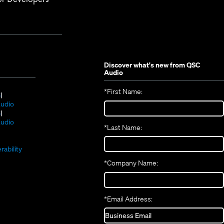
Discover what's new from
QSC
Audio
*
First Name:
(Opens
S
in
(Opens
udio
new
(Opens
in
S
window)
in
new
(Opens
udio
*
Last Name:
(Opens
new
window)
in
(Opens
in
window)
new
in
new
window)
rability
new
window)
*
Company Name:
window)
*
Email Address: