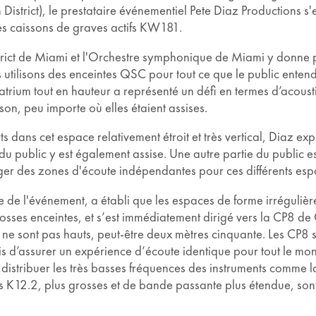
istrict), le prestataire événementiel Pete Diaz Productions s'
es caissons de graves actifs KW181.
trict de Miami et l'Orchestre symphonique de Miami y donne pl
tilisons des enceintes QSC pour tout ce que le public entend e
trium tout en hauteur a représenté un défi en termes d’acousti
on, peu importe où elles étaient assises.
ts dans cet espace relativement étroit et très vertical, Diaz exp
du public y est également assise. Une autre partie du public e
er des zones d'écoute indépendantes pour ces différents esp
 de l'événement, a établi que les espaces de forme irrégulièr
osses enceintes, et s’est immédiatement dirigé vers la CP8 d
 ne sont pas hauts, peut-être deux mètres cinquante. Les CP8 son
s d’assurer un expérience d’écoute identique pour tout le mon
istribuer les très basses fréquences des instruments comme la
s K12.2, plus grosses et de bande passante plus étendue, son