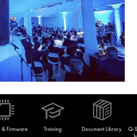
(Opens
in
new
window)
 & Firmware
Training
Document Library
Q-S
f