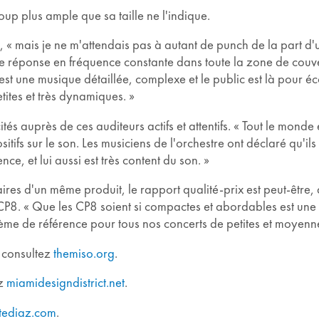
up plus ample que sa taille ne l'indique.
l, « mais je ne m'attendais pas à autant de punch de la part d'u
 réponse en fréquence constante dans toute la zone de couvertu
est une musique détaillée, complexe et le public est là pour éc
tites et très dynamiques. »
s auprès de ces auditeurs actifs et attentifs. « Tout le monde 
itifs sur le son. Les musiciens de l'orchestre ont déclaré qu'il
e, et lui aussi est très content du son. »
s d'un même produit, le rapport qualité-prix est peut-être, au
8. « Que les CP8 soient si compactes et abordables est une c
ème de référence pour tous nos concerts de petites et moyennes
 consultez
themiso.org
.
ez
miamidesigndistrict.net
.
tediaz.com
.